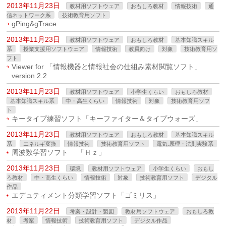
2013年11月23日
教材用ソフトウェア
おもしろ教材
情報技術
通
信ネットワーク系
技術教育用ソフト
gPing&gTrace
2013年11月23日
教材用ソフトウェア
おもしろ教材
基本知識スキル
系
授業支援用ソフトウェア
情報技術
教員向け
対象
技術教育用ソ
フト
Viewer for 「情報機器と情報社会の仕組み素材閲覧ソフト」
version 2.2
2013年11月23日
教材用ソフトウェア
小学生くらい
おもしろ教材
基本知識スキル系
中・高生くらい
情報技術
対象
技術教育用ソフ
ト
キータイプ練習ソフト「キーファイター＆タイプウォーズ」
2013年11月23日
教材用ソフトウェア
おもしろ教材
基本知識スキル
系
エネルギ変換
情報技術
技術教育用ソフト
電気:原理・法則実験系
周波数学習ソフト 「Ｈｚ」
2013年11月23日
環境
教材用ソフトウェア
小学生くらい
おもし
ろ教材
中・高生くらい
情報技術
対象
技術教育用ソフト
デジタル
作品
エデュティメント分類学習ソフト「ゴミリス」
2013年11月22日
考案・設計・製図
教材用ソフトウェア
おもしろ教
材
考案
情報技術
技術教育用ソフト
デジタル作品