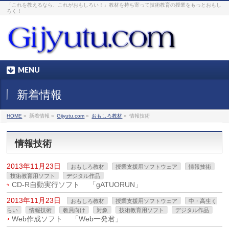
「これを教えるなら、これがおもしろい！」教材を持ち寄って技術教育の授業をもっとおもし
ろく！
MENU
新着情報
HOME
»
新着情報 »
Gijyutu.com
»
おもしろ教材
»
情報技術
情報技術
2013年11月23日
おもしろ教材
授業支援用ソフトウェア
情報技術
技術教育用ソフト
デジタル作品
CD-R自動実行ソフト 「gATUORUN」
2013年11月23日
おもしろ教材
授業支援用ソフトウェア
中・高生く
らい
情報技術
教員向け
対象
技術教育用ソフト
デジタル作品
Web作成ソフト 「Web一発君」