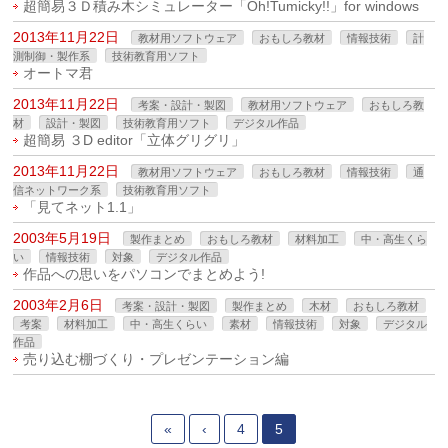
超簡易３Ｄ積み木シミュレーター「Oh!Tumicky!!」for windows
2013年11月22日
教材用ソフトウェア
おもしろ教材
情報技術
計
測制御・製作系
技術教育用ソフト
オートマ君
2013年11月22日
考案・設計・製図
教材用ソフトウェア
おもしろ教
材
設計・製図
技術教育用ソフト
デジタル作品
超簡易 ３D editor「立体グリグリ」
2013年11月22日
教材用ソフトウェア
おもしろ教材
情報技術
通
信ネットワーク系
技術教育用ソフト
「見てネット1.1」
2003年5月19日
製作まとめ
おもしろ教材
材料加工
中・高生くら
い
情報技術
対象
デジタル作品
作品への思いをパソコンでまとめよう!
2003年2月6日
考案・設計・製図
製作まとめ
木材
おもしろ教材
考案
材料加工
中・高生くらい
素材
情報技術
対象
デジタル
作品
売り込む棚づくり・プレゼンテーション編
«
‹
4
5