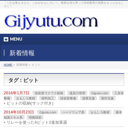
「これを教えるなら、これがおもしろい！」教材を持ち寄って技術教育の授業をもっとおもし
ろく！
MENU
新着情報
HOME
»
新着情報 »
ビット
タグ : ビット
2016年1月7日
技術室ワクワク探検
道具の管理
Gijyutu.com
工具等
整備
おもしろ教材
材料加工
技術室整備
授業支援
製作支援
ビットの収納(サック付き)
2014年10月23日
Gijyutu.com
ハードウェア系
おもしろ教材
基本
知識スキル系
情報技術
リレーを使った4ビット2進加算器