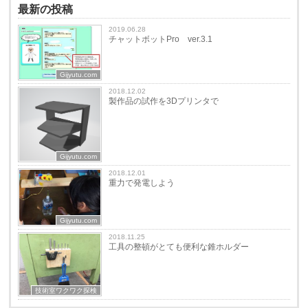
最新の投稿
2019.06.28
チャットボットPro ver.3.1
Gijyutu.com
2018.12.02
製作品の試作を3Dプリンタで
Gijyutu.com
2018.12.01
重力で発電しよう
Gijyutu.com
2018.11.25
工具の整頓がとても便利な錐ホルダー
技術室ワクワク探検