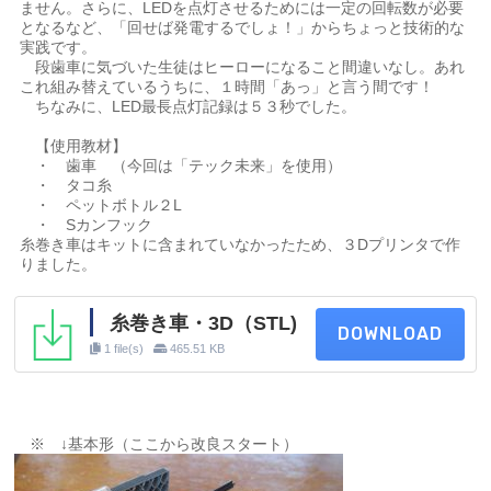
ません。さらに、LEDを点灯させるためには一定の回転数が必要
となるなど、「回せば発電するでしょ！」からちょっと技術的な
実践です。
段歯車に気づいた生徒はヒーローになること間違いなし。あれ
これ組み替えているうちに、１時間「あっ」と言う間です！
ちなみに、LED最長点灯記録は５３秒でした。
【使用教材】
・ 歯車 （今回は「テック未来」を使用）
・ タコ糸
・ ペットボトル２L
・ Sカンフック
糸巻き車はキットに含まれていなかったため、３Dプリンタで作
りました。
糸巻き車・3D（STL)
DOWNLOAD
1 file(s)
465.51 KB
※ ↓基本形（ここから改良スタート）