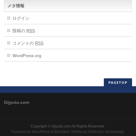
メタ情報
ログイン
投稿の
RSS
コメントの
RSS
WordPress.org
PAGETOP
Gijyutu.com
Copyright ©
Gijyutu.com
All Rights Reserved.
Powered by
WordPress
&
BizVektor Theme
by
Vektor,Inc.
technology.