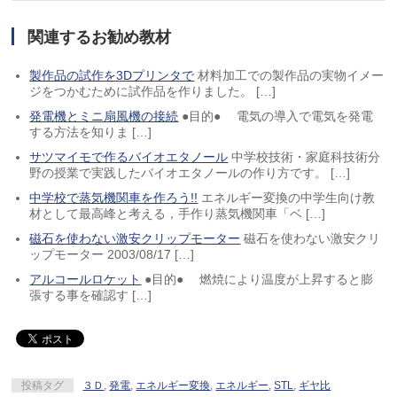
関連するお勧め教材
製作品の試作を3Dプリンタで
材料加工での製作品の実物イメー
ジをつかむために試作品を作りました。 […]
発電機とミニ扇風機の接続
●目的● 電気の導入で電気を発電
する方法を知りま […]
サツマイモで作るバイオエタノール
中学校技術・家庭科技術分
野の授業で実践したバイオエタノールの作り方です。 […]
中学校で蒸気機関車を作ろう!!
エネルギー変換の中学生向け教
材として最高峰と考える，手作り蒸気機関車「ベ […]
磁石を使わない激安クリップモーター
磁石を使わない激安クリ
ップモーター 2003/08/17 […]
アルコールロケット
●目的● 燃焼により温度が上昇すると膨
張する事を確認す […]
投稿タグ
３Ｄ
,
発電
,
エネルギー変換
,
エネルギー
,
STL
,
ギヤ比