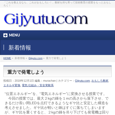
「これを教えるなら、これがおもしろい！」教材を持ち寄って技術教育の授業をもっとおもし
ろく！
MENU
新着情報
HOME
»
新着情報 »
Gijyutu.com
»
重力で発電しよう
重力で発電しよう
投稿日：2018年12月1日 編集：murachan | カテゴリー：
Gijyutu.com
,
おもしろ教材
,
エネルギ変換
,
電気:仕組み・安全実験系
“位置エネルギー”を、“電気エネルギー”に変換させる授業です。
今回の授業では、最大２kgの錘を１mの高さから落下させ、で
きるだけ長い間LEDを点灯できるようなギヤ比と安定した構造を
考えさせました。ギヤ比が軽いと錘はすぐに落ちてしまいます
が、ギヤ比を重くすると、２kgの錘を吊り下げても発電機は回り