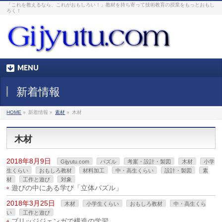
「これを教えるなら、これがおもしろい！」教材を持ち寄って技術教育の授業をもっとおもし
ろく！
MENU
新着情報
HOME
»
新着情報 »
素材
»
木材
木材
2018年8月9日
Gijyutu.com
パズル
考案・設計・製図
木材
小学
生くらい
おもしろ教材
材料加工
中・高生くらい
設計・製図
素
材
工作と遊び
対象
遊びの中にある学び「立体パズル」
2018年3月25日
木材
小学生くらい
おもしろ教材
中・高生くら
い
工作と遊び
ブリッジジェンガで構造の学習