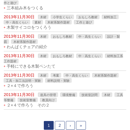
作と遊び
三本組み木をつくる
2013年11月30日
木材
小学生くらい
おもしろ教材
材料加工
中・高生くらい
素材
木材系製作題材
工作と遊び
木製サイコロをつくろう
2013年11月30日
木材
おもしろ教材
中・高生くらい
設計・製
図
木材系製作題材
わんぱくチェアの紹介
2013年11月30日
木材
おもしろ教材
中・高生くらい
材料加工系
工作題材
手軽にできる木製ペンたて
2013年11月30日
木材
考案
中・高生くらい
木材系製作題材
工具・加工法説明・実験
材料説明・実験
２×４で作ろう
2013年11月30日
道具の管理
環境整備
技術室訪問
木材
工具
等整備
技術室整備
教員向け
２×４で作ろう その２
1
2
›
»