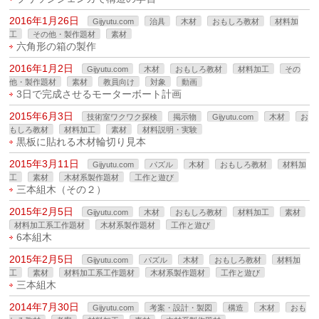
2016年1月26日
Gijyutu.com
治具
木材
おもしろ教材
材料加
工
その他・製作題材
素材
六角形の箱の製作
2016年1月2日
Gijyutu.com
木材
おもしろ教材
材料加工
その
他・製作題材
素材
教員向け
対象
動画
3日で完成させるモーターボート計画
2015年6月3日
技術室ワクワク探検
掲示物
Gijyutu.com
木材
お
もしろ教材
材料加工
素材
材料説明・実験
黒板に貼れる木材輪切り見本
2015年3月11日
Gijyutu.com
パズル
木材
おもしろ教材
材料加
工
素材
木材系製作題材
工作と遊び
三本組木（その２）
2015年2月5日
Gijyutu.com
木材
おもしろ教材
材料加工
素材
材料加工系工作題材
木材系製作題材
工作と遊び
6本組木
2015年2月5日
Gijyutu.com
パズル
木材
おもしろ教材
材料加
工
素材
材料加工系工作題材
木材系製作題材
工作と遊び
三本組木
2014年7月30日
Gijyutu.com
考案・設計・製図
構造
木材
おも