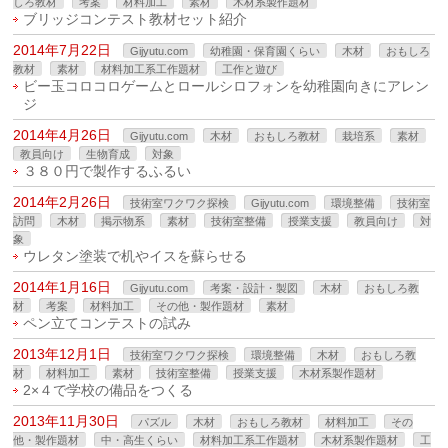
しろ教材
考案
材料加工
素材
木材系製作題材
ブリッジコンテスト教材セット紹介
2014年7月22日
Gijyutu.com
幼稚園・保育園くらい
木材
おもしろ
教材
素材
材料加工系工作題材
工作と遊び
ビー玉コロコロゲームとロールシロフォンを幼稚園向きにアレン
ジ
2014年4月26日
Gijyutu.com
木材
おもしろ教材
栽培系
素材
教員向け
生物育成
対象
３８０円で製作するふるい
2014年2月26日
技術室ワクワク探検
Gijyutu.com
環境整備
技術室
訪問
木材
掲示物系
素材
技術室整備
授業支援
教員向け
対
象
ウレタン塗装で机やイスを蘇らせる
2014年1月16日
Gijyutu.com
考案・設計・製図
木材
おもしろ教
材
考案
材料加工
その他・製作題材
素材
ペン立てコンテストの試み
2013年12月1日
技術室ワクワク探検
環境整備
木材
おもしろ教
材
材料加工
素材
技術室整備
授業支援
木材系製作題材
2×４で学校の備品をつくる
2013年11月30日
パズル
木材
おもしろ教材
材料加工
その
他・製作題材
中・高生くらい
材料加工系工作題材
木材系製作題材
工