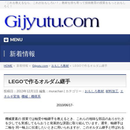
「これを教えるなら、これがおもしろい！」教材を持ち寄って技術教育の授業をもっとおもし
ろく！
MENU
新着情報
HOME
»
新着情報 »
Gijyutu.com
»
おもしろ教材
»
LEGOで作るオルダム継手
LEGOで作るオルダム継手
投稿日：2013年12月1日 編集：murachan | カテゴリー：
おもしろ教材
,
材料加工
,
エ
ネルギ変換
,
機械：機構系
2010/06/17-
機械要素の 授業では軸受や軸継手を教えるとき、これらの地味な部品のありがたさ
を少しでも実感してもらおうと発展的な課題に取り組んでいます。通常、軸継手は
二軸を 同一軸上に伝達したいときに用いられますが、このオルダム継手と呼ばれる