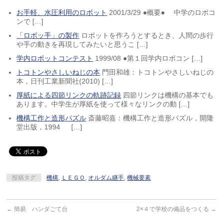
お手軽、水圧利用のロボット
2001/3/29 ●概要● 中学のロボコ
ンで […]
「ロボッ手」の製作
ロボットを作ろうとするとき、人間の歩行
や手の動きを再現してみたいと思うこ […]
学内ロボットコンテスト
1999/08 ●第１回学内ロボコン […]
トコトンやさしいねじの本
門田和雄：トコトンやさしいねじの
本，日刊工業新聞社(2010) […]
厚紙による四節リンクの軌跡記録
四節リンクは機構の基本でも
あります。中学生が厚紙を使って様々なリンクの動 […]
機構工作と造形パズル
斎藤昭嘉：機構工作と造形パズル，開隆
堂出版，1994 […]
投稿タグ
機構
,
ＬＥＧＯ
,
オルダム継手
,
機械要素
←
簡易 ハンダごて台
2×４で学校の備品をつくる
→